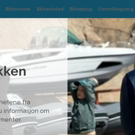
Båtmotorer
Båtverksted
Båtopplag
Formidlingssalg
okken
hetene fra
du informasjon om
ementer.