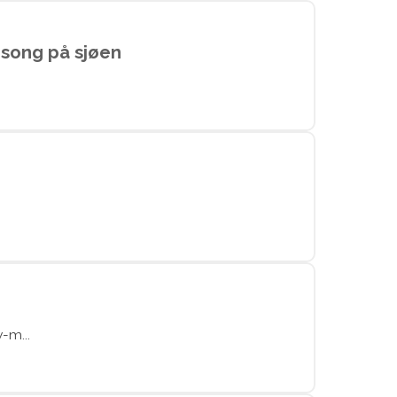
esong på sjøen
-m...