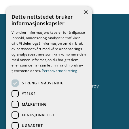
×
Dette nettstedet bruker
informasjonskapsler
Vi bruker informasjonskapsler for å tilpasse
innhold, annonser og analysere trafikken
Kontakt
vår. Vi deler også informasjon om din bruk
av nettstedet vårt med våre annonserings-
Stokken Båt & Motor AS
og analysepartnere som kan kombinere den
med annen informasjon du har gitt dem
69 37 70 51
eller som de har samlet inn fra din bruk av
tjenestene deres.
Personvernerklæring
post@stokken.no
STRENGT NØDVENDIG
Fastlandsveien 294, 1684 Vesterøy
YTELSE
MÅLRETTING
FUNKSJONALITET
UGRADERT