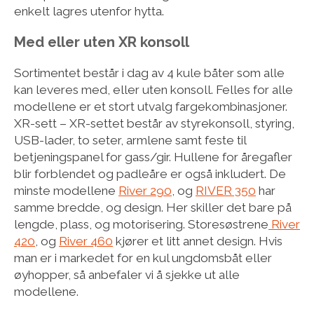
enkelt lagres utenfor hytta.
Med eller uten XR konsoll
Sortimentet består i dag av 4 kule båter som alle
kan leveres med, eller uten konsoll. Felles for alle
modellene er et stort utvalg fargekombinasjoner.
XR-sett – XR-settet består av styrekonsoll, styring,
USB-lader, to seter, armlene samt feste til
betjeningspanel for gass/gir. Hullene for åregafler
blir forblendet og padleåre er også inkludert. De
minste modellene
River 290
, og
RIVER 350
har
samme bredde, og design. Her skiller det bare på
lengde, plass, og motorisering. Storesøstrene
River
420
, og
River 460
kjører et litt annet design. Hvis
man er i markedet for en kul ungdomsbåt eller
øyhopper, så anbefaler vi å sjekke ut alle
modellene.