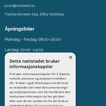
post@stokken.no
Fastlandsveien 294, 1684 Vesterøy
Åpningstider
Mandag - fredag: 08:00-16:00
Lørdag: 10:00 -14:00
×
Dette nettstedet bruker
Nyhetsbrev
informasjonskapsler
Vi bruker informasjonskapsler for å tilpasse
Meld deg på vårt nyhetsbrev
innhold, annonser og analysere trafikken
vår. Vi deler også informasjon om din bruk
Følg oss
av nettstedet vårt med våre annonserings-
og analysepartnere som kan kombinere den
med annen informasjon du har gitt dem
eller som de har samlet inn fra din bruk av
tjenestene deres.
Personvernerklæring