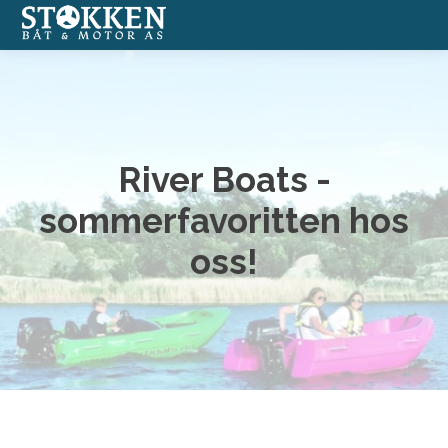
Båter
Annonserte båter
River Boats -
Båtmotorer
sommerfavoritten hos
oss!
Båtverksted
Båtopplag
Formidlingssalg
Nettbutikk med båtutstyr