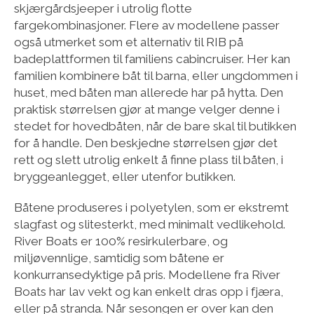
skjærgårdsjeeper i utrolig flotte
fargekombinasjoner. Flere av modellene passer
også utmerket som et alternativ til RIB på
badeplattformen til familiens cabincruiser. Her kan
familien kombinere båt til barna, eller ungdommen i
huset, med båten man allerede har på hytta. Den
praktisk størrelsen gjør at mange velger denne i
stedet for hovedbåten, når de bare skal til butikken
for å handle. Den beskjedne størrelsen gjør det
rett og slett utrolig enkelt å finne plass til båten, i
bryggeanlegget, eller utenfor butikken.
Båtene produseres i polyetylen, som er ekstremt
slagfast og slitesterkt, med minimalt vedlikehold.
River Boats er 100% resirkulerbare, og
miljøvennlige, samtidig som båtene er
konkurransedyktige på pris. Modellene fra River
Boats har lav vekt og kan enkelt dras opp i fjæra,
eller på stranda. Når sesongen er over kan den