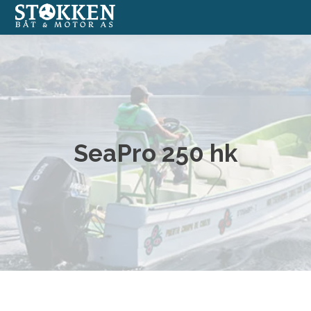
Båter
Annonserte båter
Båtmotorer
SeaPro 250 hk
Båtverksted
Båtopplag
Formidlingssalg
Nettbutikk med båtutstyr