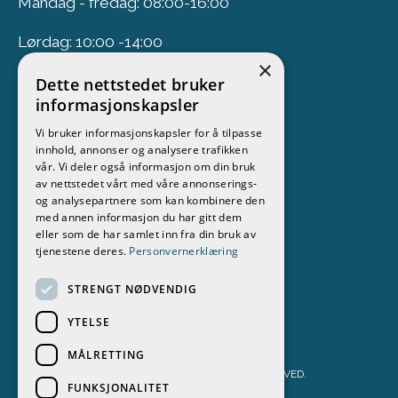
Mandag - fredag: 08:00-16:00
Lørdag: 10:00 -14:00
×
Dette nettstedet bruker
Nyhetsbrev
informasjonskapsler
Vi bruker informasjonskapsler for å tilpasse
Meld deg på vårt nyhetsbrev
innhold, annonser og analysere trafikken
vår. Vi deler også informasjon om din bruk
Følg oss
av nettstedet vårt med våre annonserings-
og analysepartnere som kan kombinere den
med annen informasjon du har gitt dem
eller som de har samlet inn fra din bruk av
tjenestene deres.
Personvernerklæring
STRENGT NØDVENDIG
YTELSE
MÅLRETTING
STOKKEN BÅT & MOTOR AS 2026. ALL RIGHTS RESERVED.
FUNKSJONALITET