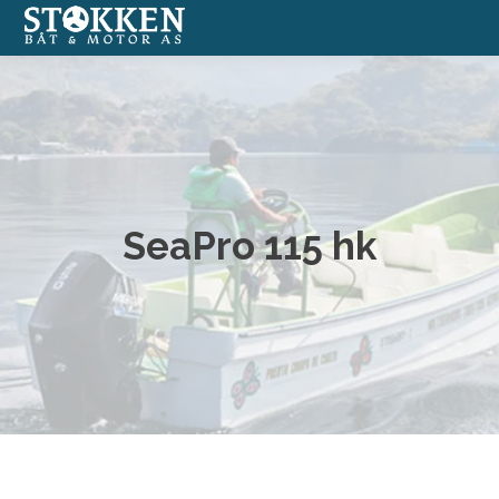
Båter
Annonserte båter
Båtmotorer
SeaPro 115 hk
Båtverksted
Båtopplag
Formidlingssalg
Nettbutikk med båtutstyr