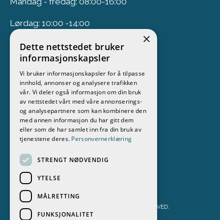
Mandag - fredag: 08:00-16:00
Lørdag: 10:00 -14:00
×
Dette nettstedet bruker
Nyhetsbrev
informasjonskapsler
Vi bruker informasjonskapsler for å tilpasse
Meld deg på vårt nyhetsbrev
innhold, annonser og analysere trafikken
vår. Vi deler også informasjon om din bruk
Følg oss
av nettstedet vårt med våre annonserings-
og analysepartnere som kan kombinere den
med annen informasjon du har gitt dem
eller som de har samlet inn fra din bruk av
tjenestene deres.
Personvernerklæring
STRENGT NØDVENDIG
YTELSE
MÅLRETTING
STOKKEN BÅT & MOTOR AS 2026. ALL RIGHTS RESERVED.
FUNKSJONALITET