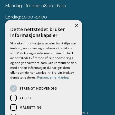
Mandag - fredag: 08:00-16:00
Lørdag: 10:00 -14:00
×
Dette nettstedet bruker
Nyhetsbrev
informasjonskapsler
Vi bruker informasjonskapsler for å tilpasse
Meld deg på vårt nyhetsbrev
innhold, annonser og analysere trafikken
vår. Vi deler også informasjon om din bruk
Følg oss
av nettstedet vårt med våre annonserings-
og analysepartnere som kan kombinere den
med annen informasjon du har gitt dem
eller som de har samlet inn fra din bruk av
tjenestene deres.
Personvernerklæring
STRENGT NØDVENDIG
YTELSE
MÅLRETTING
STOKKEN BÅT & MOTOR AS 2026. ALL RIGHTS RESERVED.