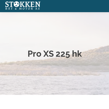
Båter
Annonserte båter
Båtmotorer
Pro XS 225 hk
Båtverksted
Båtopplag
Formidlingssalg
Nettbutikk med båtutstyr