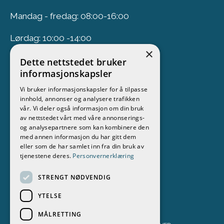
Mandag - fredag: 08:00-16:00
Lørdag: 10:00 -14:00
×
Dette nettstedet bruker
Nyhetsbrev
informasjonskapsler
Vi bruker informasjonskapsler for å tilpasse
Meld deg på vårt nyhetsbrev
innhold, annonser og analysere trafikken
vår. Vi deler også informasjon om din bruk
Følg oss
av nettstedet vårt med våre annonserings-
og analysepartnere som kan kombinere den
med annen informasjon du har gitt dem
eller som de har samlet inn fra din bruk av
tjenestene deres.
Personvernerklæring
STRENGT NØDVENDIG
YTELSE
MÅLRETTING