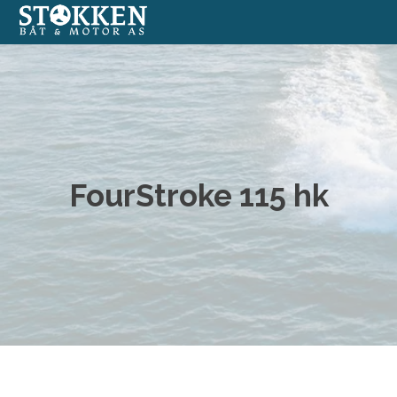
Båter
Annonserte båter
Båtmotorer
FourStroke 115 hk
Båtverksted
Båtopplag
Formidlingssalg
Nettbutikk med båtutstyr