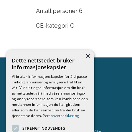
Antall personer 6
CE-kategori C
×
Dette nettstedet bruker
informasjonskapsler
Vi bruker informasjonskapsler for å tilpasse
innhold, annonser og analysere trafikken
Kontakt
vår. Vi deler også informasjon om din bruk
av nettstedet vårt med våre annonserings-
Stokken Båt & Motor AS
og analysepartnere som kan kombinere den
med annen informasjon du har gitt dem
69 37 70 51
eller som de har samlet inn fra din bruk av
tjenestene deres.
Personvernerklæring
post@stokken.no
STRENGT NØDVENDIG
Fastlandsveien 294, 1684 Vesterøy