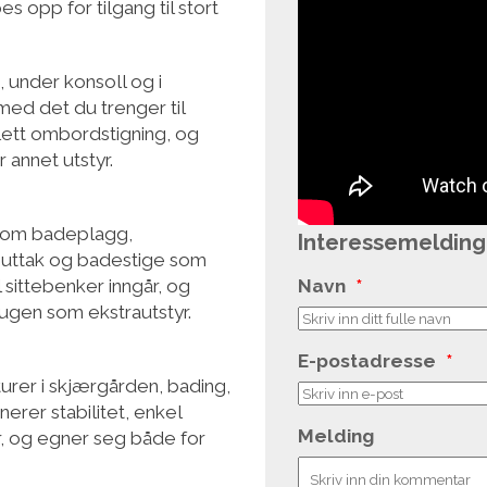
es opp for tilgang til stort
 under konsoll og i
med det du trenger til
 lett ombordstigning, og
 annet utstyr.
 som badeplagg,
Interessemelding
-uttak og badestige som
il sittebenker inngår, og
Navn
*
ugen som ekstrautstyr.
E-postadresse
*
rer i skjærgården, bading,
erer stabilitet, enkel
Melding
, og egner seg både for