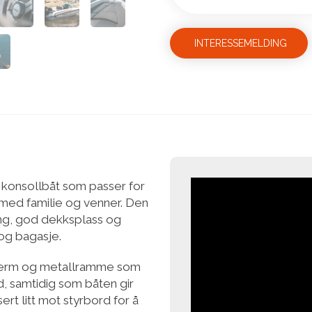
INTERESSEMELDING
 konsollbåt som passer for
 med familie og venner. Den
ng, god dekksplass og
og bagasje.
skjerm og metallramme som
d, samtidig som båten gir
sert litt mot styrbord for å