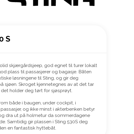
0 S
olid skjærgårdsjeep, god egnet til turer lokalt
od plass til passasjerer og bagasje. Båten
iske løsningene til Sting, og gir deg
 sjøen. Skroget kjennetegnes av at det tar
det holder deg tørt for sjøsprøyt.
rom både i baugen, under cockpit, i
 passasjer, og ikke minst i akterbenken betyr
e og dra ut på holmetur da sommerdagene
side. Samtidig gir plassen i Sting 530S deg
 en fantastisk hyttebåt.