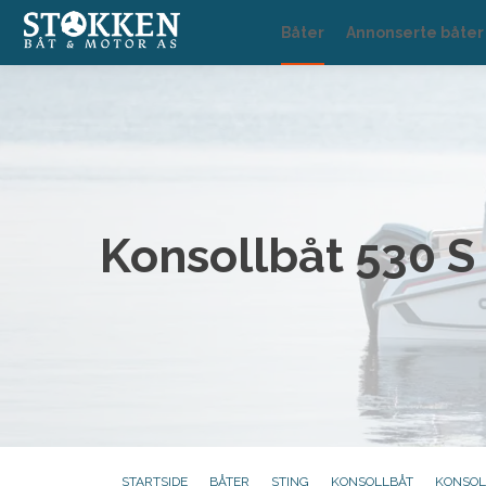
Båter
Annonserte båter
Konsollbåt 530 S
STARTSIDE
BÅTER
STING
KONSOLLBÅT
KONSOL