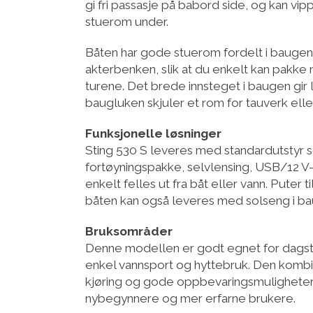
gi fri passasje på babord side, og kan vipp
stuerom under.
Båten har gode stuerom fordelt i baugen,
akterbenken, slik at du enkelt kan pakke 
turene. Det brede innsteget i baugen gir
baugluken skjuler et rom for tauverk eller
Funksjonelle løsninger
Sting 530 S leveres med standardutstyr
fortøyningspakke, selvlensing, USB/12 V
enkelt felles ut fra båt eller vann. Puter t
båten kan også leveres med solseng i ba
Bruksområder
Denne modellen er godt egnet for dagstu
enkel vannsport og hyttebruk. Den kombin
kjøring og gode oppbevaringsmuligheter
nybegynnere og mer erfarne brukere.