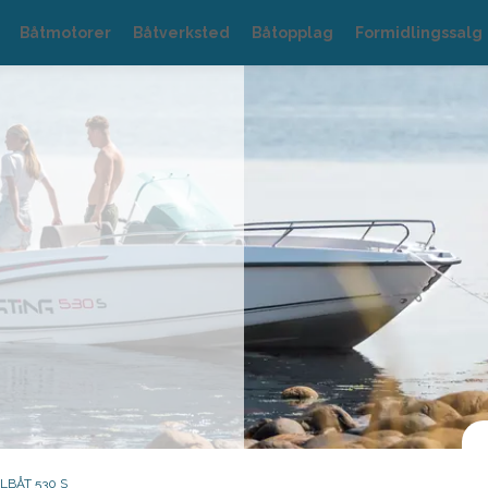
Båtmotorer
Båtverksted
Båtopplag
Formidlingssalg
LBÅT 530 S