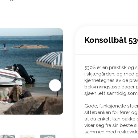
Konsollbåt 53
530S er en praktisk og s
i skjærgården, og med g
kjennetegnes av de prakt
bekymringsløse dager på
sjøen lett samtidig som 
Gode, funksjonelle stue
sittebenken for fører og
at du enkelt kan pakk
viser seg fra sin beste 
sammen med rekkevidden