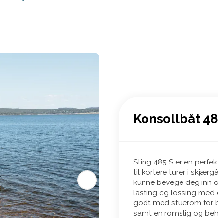
Konsollbåt 48
Sting 485 S er en perfe
til kortere turer i skjær
kunne bevege deg inn og
lasting og lossing med e
godt med stuerom for b
samt en romslig og beha