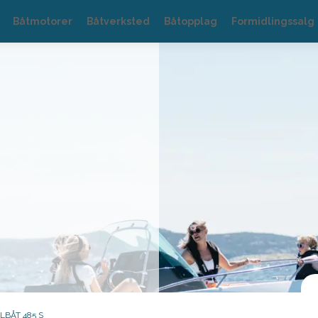
Båtmotorer
Båtverksted
Båtopplag
Formidlingssalg
LBÅT 485 S