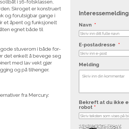
sollbåt i 16-fotsklassen,
ården. Skroget er konstruert
Interessemelding
myk og forutsigbar gange i
ir et åpent og funksjonelt
Navn
*
åten egnet både til
E-postadresse
*
 gode stuverom i både for-
ør det enkelt å bevege seg
nert med lav vekt gjør
Melding
egging og på tilhenger.
ernativer fra Mercury:
Bekreft at du ikke e
robot
*