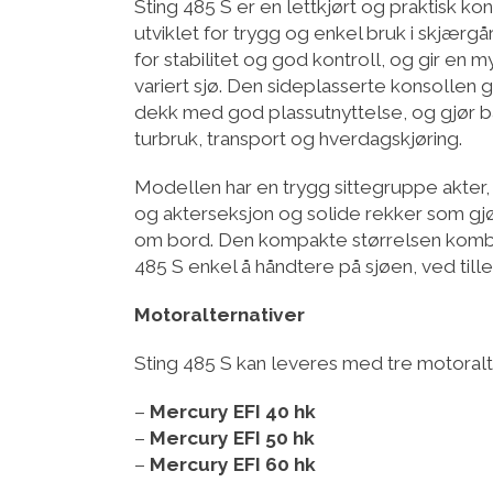
Sting 485 S er en lettkjørt og praktisk kon
utviklet for trygg og enkel bruk i skjærg
for stabilitet og god kontroll, og gir en 
variert sjø. Den sideplasserte konsollen g
dekk med god plassutnyttelse, og gjør b
turbruk, transport og hverdagskjøring.
Modellen har en trygg sittegruppe akter,
og akterseksjon og solide rekker som gj
om bord. Den kompakte størrelsen kombi
485 S enkel å håndtere på sjøen, ved till
Motoralternativer
Sting 485 S kan leveres med tre motoralt
–
Mercury EFI 40 hk
–
Mercury EFI 50 hk
–
Mercury EFI 60 hk