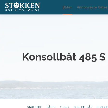
Båter
Annonserte båter
Konsollbåt 485 S
STARTSIDE
BÅTER
STING
KONSOLLBÅT
KONSOL