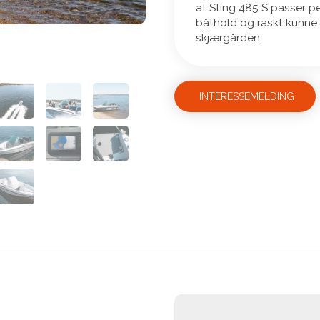
at Sting 485 S passer p
båthold og raskt kunne
skjærgården.
INTERESSEMELDING