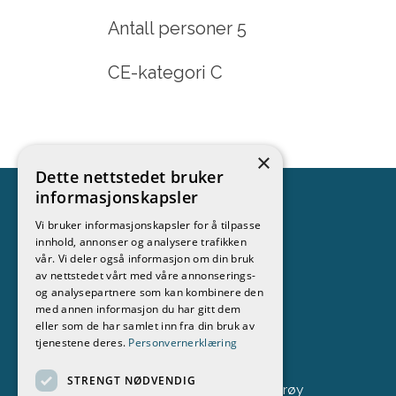
Antall personer 5
CE-kategori C
×
Dette nettstedet bruker
informasjonskapsler
Vi bruker informasjonskapsler for å tilpasse
innhold, annonser og analysere trafikken
Kontakt
vår. Vi deler også informasjon om din bruk
av nettstedet vårt med våre annonserings-
Stokken Båt & Motor AS
og analysepartnere som kan kombinere den
med annen informasjon du har gitt dem
69 37 70 51
eller som de har samlet inn fra din bruk av
tjenestene deres.
Personvernerklæring
post@stokken.no
STRENGT NØDVENDIG
Fastlandsveien 294, 1684 Vesterøy