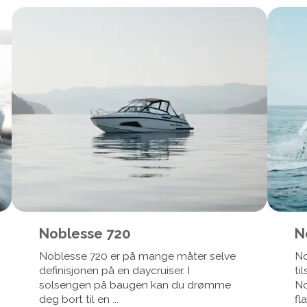
Noblesse 720
N
Noblesse 720 er på mange måter selve
No
definisjonen på en daycruiser. I
ti
solsengen på baugen kan du drømme
No
deg bort til en ...
fl