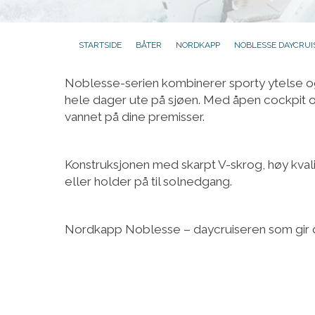
STARTSIDE
BÅTER
NORDKAPP
NOBLESSE DAYCRUI
Noblesse-serien kombinerer sporty ytelse og
hele dager ute på sjøen. Med åpen cockpit og s
vannet på dine premisser.
Konstruksjonen med skarpt V-skrog, høy kvali
eller holder på til solnedgang.
Nordkapp Noblesse – daycruiseren som gir d