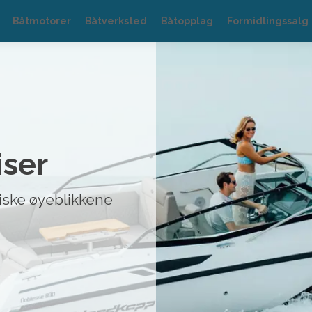
Båtmotorer
Båtverksted
Båtopplag
Formidlingssalg
iser
agiske øyeblikkene