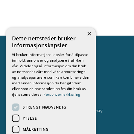
×
Dette nettstedet bruker
informasjonskapsler
Vi bruker informasjonskapsler for å tilpasse
innhold, annonser og analysere trafikken
Kontakt
vår. Vi deler også informasjon om din bruk
av nettstedet vårt med våre annonserings-
Stokken Båt & Motor AS
og analysepartnere som kan kombinere den
med annen informasjon du har gitt dem
69 37 70 51
eller som de har samlet inn fra din bruk av
tjenestene deres.
Personvernerklæring
post@stokken.no
STRENGT NØDVENDIG
Fastlandsveien 294, 1684 Vesterøy
YTELSE
MÅLRETTING