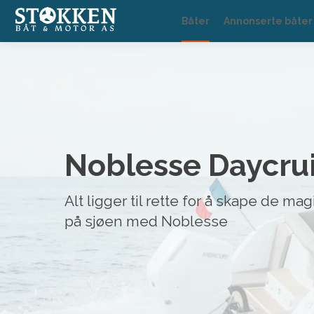
Båter
Annonserte båter
Noblesse Daycru
Alt ligger til rette for å skape de m
på sjøen med Noblesse